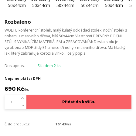
Rozbaleno
WOLTU konferenční stolek, malý kulatý odkládací stolek, noční stolek s
nohami z masivního dřeva, bílý 50x44cm Vlastnosti DŘEVĚNÝ BOČNÍ
STŮL S VYNIKAJÍCÍM MATERIÁLEM a ZPRACOVÁNÍM: Deska stolu je
vyrobena z MDF třídy E1 a nese tři nohy z masivního dřeva. Má hladký
lak, který zabraňuje korozi a vlhko...
celý popis
Dostupnost
Skladem 2 ks
Nejsme plátci DPH
690 Kč
/
ks
Přidat do košíku
Číslo produktu:
TS143ws