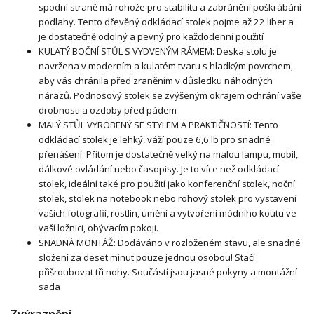
spodní straně má rohože pro stabilitu a zabránění poškrábání
podlahy. Tento dřevěný odkládací stolek pojme až 22 liber a
je dostatečně odolný a pevný pro každodenní použití
KULATÝ BOČNÍ STŮL S VYDVENÝM RÁMEM: Deska stolu je
navržena v moderním a kulatém tvaru s hladkým povrchem,
aby vás chránila před zraněním v důsledku náhodných
nárazů. Podnosový stolek se zvýšeným okrajem ochrání vaše
drobnosti a ozdoby před pádem
MALÝ STŮL VYROBENÝ SE STYLEM A PRAKTIČNOSTÍ: Tento
odkládací stolek je lehký, váží pouze 6,6 lb pro snadné
přenášení. Přitom je dostatečně velký na malou lampu, mobil,
dálkové ovládání nebo časopisy. Je to více než odkládací
stolek, ideální také pro použití jako konferenční stolek, noční
stolek, stolek na notebook nebo rohový stolek pro vystavení
vašich fotografií, rostlin, umění a vytvoření módního koutu ve
vaší ložnici, obývacím pokoji.
SNADNÁ MONTÁŽ: Dodáváno v rozloženém stavu, ale snadné
složení za deset minut pouze jednou osobou! Stačí
přišroubovat tři nohy. Součástí jsou jasné pokyny a montážní
sada
Zvýraznění