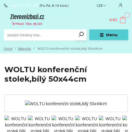
+420 705 976 386
(Po-Pá, 8-16 hod.)
CZK
0
0 Kč
Menu
Úvod
Nábytek
WOLTU konferenční stolek,bílý 50x44cm
WOLTU konferenční
stolek,bílý 50x44cm