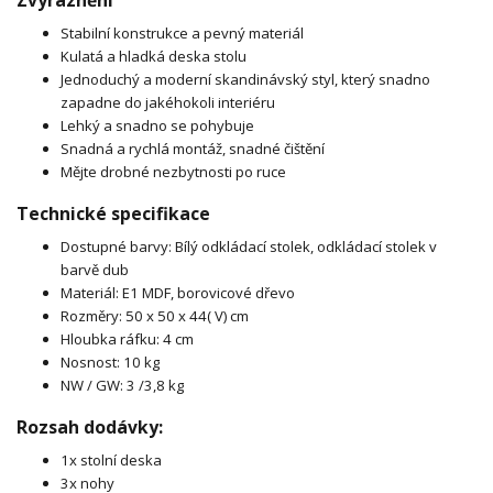
Stabilní konstrukce a pevný materiál
Kulatá a hladká deska stolu
Jednoduchý a moderní skandinávský styl, který snadno
zapadne do jakéhokoli interiéru
Lehký a snadno se pohybuje
Snadná a rychlá montáž, snadné čištění
Mějte drobné nezbytnosti po ruce
Technické specifikace
Dostupné barvy: Bílý odkládací stolek, odkládací stolek v
barvě dub
Materiál: E1 MDF, borovicové dřevo
Rozměry: 50 x 50 x 44( V) cm
Hloubka ráfku: 4 cm
Nosnost: 10 kg
NW / GW: 3 /3,8 kg
Rozsah dodávky:
1x stolní deska
3x nohy