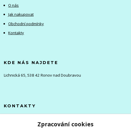
O nás
Jak nakupovat
Obchodní podmínky
Kontakty
KDE NÁS NAJDETE
Lichnická 65, 538 42 Ronov nad Doubravou
KONTAKTY
Olena
Zpracování cookies
+420 705 976 386
(Po-Pá, 8-16 hod.)