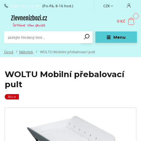
+420 705 976 386
(Po-Pá, 8-16 hod.)
CZK
0
0 Kč
Menu
Úvod
Nábytek
WOLTU Mobilní přebalovací pult
WOLTU Mobilní přebalovací
pult
Akce