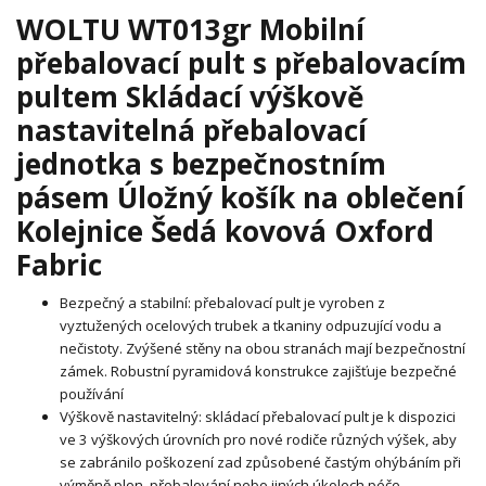
WOLTU WT013gr Mobilní
přebalovací pult s přebalovacím
pultem Skládací výškově
nastavitelná přebalovací
jednotka s bezpečnostním
pásem Úložný košík na oblečení
Kolejnice Šedá kovová Oxford
Fabric
Bezpečný a stabilní: přebalovací pult je vyroben z
vyztužených ocelových trubek a tkaniny odpuzující vodu a
nečistoty. Zvýšené stěny na obou stranách mají bezpečnostní
zámek. Robustní pyramidová konstrukce zajišťuje bezpečné
používání
Výškově nastavitelný: skládací přebalovací pult je k dispozici
ve 3 výškových úrovních pro nové rodiče různých výšek, aby
se zabránilo poškození zad způsobené častým ohýbáním při
výměně plen, přebalování nebo jiných úkolech péče