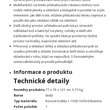
Multifunkční: na tomto přebalovacím nástavci mohou noví
rodiče měnit plenky a oblečení a láskyplně si povídat se svým
miminkem. Jak dítě roste, můžete přebalovací desku sejmout a
použít rám jako skládací věšák na oblečení
Další úložný prostor: přebalovací pult má po stranách
odkládací koš a šatní tyč na pleny, ručníky a další věci
každodenní potřeby. Ve spodní části je prostorný úložný
prostor na hračky, kojenecké oblečení atd.
Přenosný a skládací: lehký a skládací přebalovací pult se
snadno přenáší a skládá. Konstrukce šetří místo a umožňuje
skladování v rohu, když se nepoužívá. S fixovatelnými
univerzálními koly je použití pohodlnější
Informace o produktu
Technické detaily
Rozměry produktu
77 x 76 x 101 cm; 5,75 kg
Barva
šedá
Typ materiálu
Kovové trubky + 150D Oxford tkanina
Počet položek
1