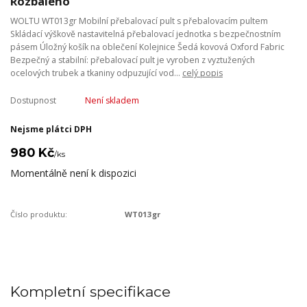
Rozbaleno
WOLTU WT013gr Mobilní přebalovací pult s přebalovacím pultem
Skládací výškově nastavitelná přebalovací jednotka s bezpečnostním
pásem Úložný košík na oblečení Kolejnice Šedá kovová Oxford Fabric
Bezpečný a stabilní: přebalovací pult je vyroben z vyztužených
ocelových trubek a tkaniny odpuzující vod...
celý popis
Dostupnost
Není skladem
Nejsme plátci DPH
980 Kč
/
ks
Momentálně není k dispozici
Číslo produktu:
WT013gr
Kompletní specifikace