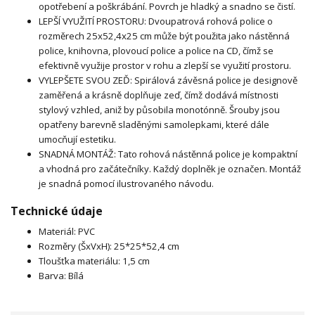
opotřebení a poškrábání. Povrch je hladký a snadno se čistí.
LEPŠÍ VYUŽITÍ PROSTORU: Dvoupatrová rohová police o
rozměrech 25x52,4x25 cm může být použita jako nástěnná
police, knihovna, plovoucí police a police na CD, čímž se
efektivně využije prostor v rohu a zlepší se využití prostoru.
VYLEPŠETE SVOU ZEĎ: Spirálová závěsná police je designově
zaměřená a krásně doplňuje zeď, čímž dodává místnosti
stylový vzhled, aniž by působila monotónně. Šrouby jsou
opatřeny barevně sladěnými samolepkami, které dále
umocňují estetiku.
SNADNÁ MONTÁŽ: Tato rohová nástěnná police je kompaktní
a vhodná pro začátečníky. Každý doplněk je označen. Montáž
je snadná pomocí ilustrovaného návodu.
Technické údaje
Materiál: PVC
Rozměry (ŠxVxH): 25*25*52,4 cm
Tloušťka materiálu: 1,5 cm
Barva: Bílá