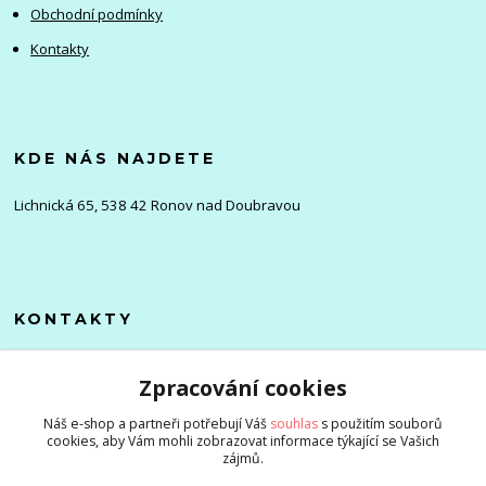
Obchodní podmínky
Kontakty
KDE NÁS NAJDETE
Lichnická 65, 538 42 Ronov nad Doubravou
KONTAKTY
Olena
Zpracování cookies
+420 705 976 386
(Po-Pá, 8-16 hod.)
Náš e-shop a partneři potřebují Váš
souhlas
s použitím souborů
cookies, aby Vám mohli zobrazovat informace týkající se Vašich
info@zlevnenizbozi.cz
zájmů.