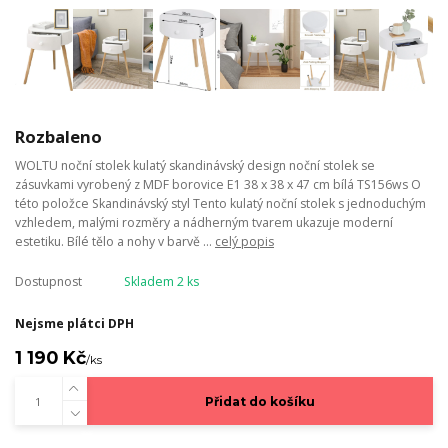
Rozbaleno
WOLTU noční stolek kulatý skandinávský design noční stolek se
zásuvkami vyrobený z MDF borovice E1 38 x 38 x 47 cm bílá TS156ws O
této položce Skandinávský styl Tento kulatý noční stolek s jednoduchým
vzhledem, malými rozměry a nádherným tvarem ukazuje moderní
estetiku. Bílé tělo a nohy v barvě ...
celý popis
Dostupnost
Skladem 2 ks
Nejsme plátci DPH
1 190 Kč
/
ks
Přidat do košíku