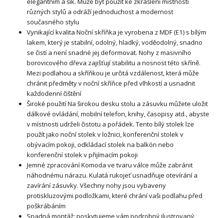
elegantním a šik. Může být použit ke zkrášlení místností
různých stylů a odráží jednoduchost a modernost
současného stylu
Vynikající kvalita Noční skříňka je vyrobena z MDF (E1) s bílým
lakem, který je stabilní, odolný, hladký, voděodolný, snadno
se čistí a není snadné jej deformovat. Nohy z masivního
borovicového dřeva zajišťují stabilitu a nosnost této skříně.
Mezi podlahou a skříňkou je určitá vzdálenost, která může
chránit předměty v noční skříňce před vlhkostí a usnadnit
každodenní čištění
Široké použití Na širokou desku stolu a zásuvku můžete uložit
dálkové ovládání, mobilní telefon, knihy, časopisy atd., abyste
v místnosti udrželi čistotu a pořádek. Tento bílý stolek lze
použít jako noční stolek v ložnici, konferenční stolek v
obývacím pokoji, odkládací stolek na balkón nebo
konferenční stolek v přijímacím pokoji
Jemné zpracování Komoda ve tvaru válce může zabránit
náhodnému nárazu. Kulatá rukojeť usnadňuje otevírání a
zavírání zásuvky. Všechny nohy jsou vybaveny
protiskluzovými podložkami, které chrání vaši podlahu před
poškrábáním
Snadná montáž: poskytujeme vám podrobný ilustrovaný