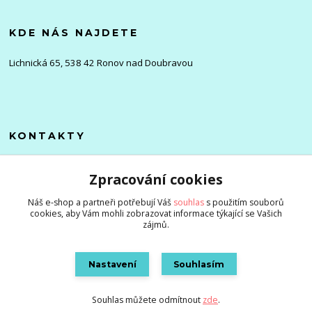
KDE NÁS NAJDETE
Lichnická 65, 538 42 Ronov nad Doubravou
KONTAKTY
Olena
Zpracování cookies
+420 705 976 386
(Po-Pá, 8-16 hod.)
Náš e-shop a partneři potřebují Váš
souhlas
s použitím souborů
cookies, aby Vám mohli zobrazovat informace týkající se Vašich
info@zlevnenizbozi.cz
zájmů.
Nastavení
Souhlasím
Souhlas můžete odmítnout
zde
.
Vytvořeno na
Eshop-rychle.cz