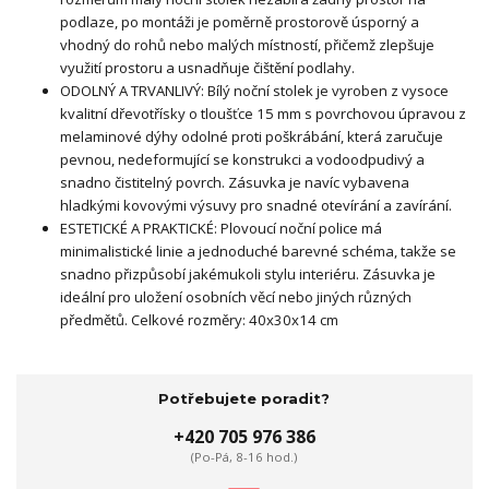
podlaze, po montáži je poměrně prostorově úsporný a
vhodný do rohů nebo malých místností, přičemž zlepšuje
využití prostoru a usnadňuje čištění podlahy.
ODOLNÝ A TRVANLIVÝ: Bílý noční stolek je vyroben z vysoce
kvalitní dřevotřísky o tloušťce 15 mm s povrchovou úpravou z
melaminové dýhy odolné proti poškrábání, která zaručuje
pevnou, nedeformující se konstrukci a vodoodpudivý a
snadno čistitelný povrch. Zásuvka je navíc vybavena
hladkými kovovými výsuvy pro snadné otevírání a zavírání.
ESTETICKÉ A PRAKTICKÉ: Plovoucí noční police má
minimalistické linie a jednoduché barevné schéma, takže se
snadno přizpůsobí jakémukoli stylu interiéru. Zásuvka je
ideální pro uložení osobních věcí nebo jiných různých
předmětů. Celkové rozměry: 40x30x14 cm
Potřebujete poradit?
+420 705 976 386
(Po-Pá, 8-16 hod.)