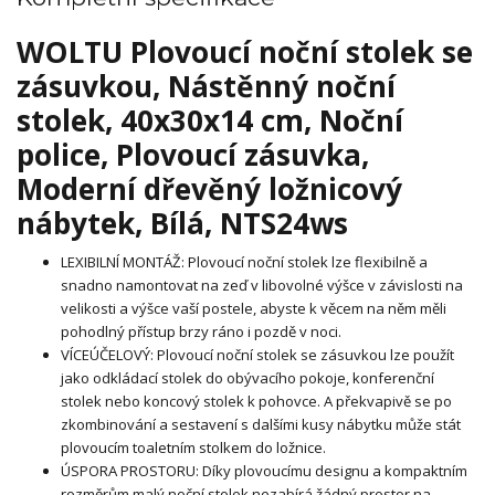
WOLTU Plovoucí noční stolek se
zásuvkou, Nástěnný noční
stolek, 40x30x14 cm, Noční
police, Plovoucí zásuvka,
Moderní dřevěný ložnicový
nábytek, Bílá, NTS24ws
LEXIBILNÍ MONTÁŽ: Plovoucí noční stolek lze flexibilně a
snadno namontovat na zeď v libovolné výšce v závislosti na
velikosti a výšce vaší postele, abyste k věcem na něm měli
pohodlný přístup brzy ráno i pozdě v noci.
VÍCEÚČELOVÝ: Plovoucí noční stolek se zásuvkou lze použít
jako odkládací stolek do obývacího pokoje, konferenční
stolek nebo koncový stolek k pohovce. A překvapivě se po
zkombinování a sestavení s dalšími kusy nábytku může stát
plovoucím toaletním stolkem do ložnice.
ÚSPORA PROSTORU: Díky plovoucímu designu a kompaktním
rozměrům malý noční stolek nezabírá žádný prostor na