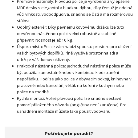
Prémiové materiály: Plovoucí police je vyrobena z vylepšené
MDF desky s elegantní a hladkou dýhou, díky čemuž je odolná
vůči vlhkosti, vodoodpudivá, snadno se čistí a má rozměrovou
stálost.
Odolný exteriér: Díky pevnému kovovému držáku lze tuto
otevřenou nástěnnou polici velmi robustně a stabilně
připevnit. Nosnost je až 10 kg.
Úspora místa: Police vám nabízí spoustu prostoru pro uložení
vašich bytových doplňků. Plně využívá prostor na zdi a
udržuje váš domov uklizený.
Praktická nástěnná police: Jednoduchá nástěnná police může
být použita samostatně nebo v kombinaci k odstranění
nepořádku. Hodí se jako police v obývacím pokoji, knihovna v
pracovně nebo kanceláři, věšák na koření v kuchyni nebo
police na chodbě.
Rychlá montáž: Volně plovoucí polici lze snadno sestavit
pomocí přiloženého návodu (angličtina není zaručena). Pro
usnadnění montáže můžete také použít vodováhu.
Potřebujete poradit?