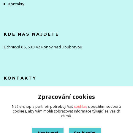
Kontakty
KDE NÁS NAJDETE
Lichnická 65, 538 42 Ronov nad Doubravou
KONTAKTY
Olena
Zpracování cookies
+420 705 976 386
(Po-Pá, 8-16 hod.)
Náš e-shop a partneři potřebují Váš
souhlas
s použitím souborů
cookies, aby Vám mohli zobrazovat informace týkající se Vašich
info@zlevnenizbozi.cz
zájmů.
Nastavení
Souhlasím