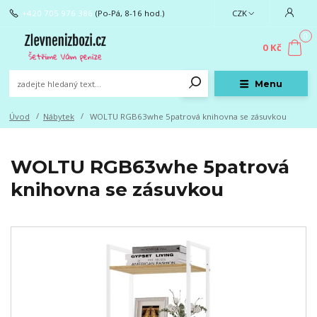
+420 705 976 386
(Po-Pá, 8-16 hod.)
CZK
0
0 Kč
Menu
Úvod
Nábytek
WOLTU RGB63whe 5patrová knihovna se zásuvkou
WOLTU RGB63whe 5patrová
knihovna se zásuvkou