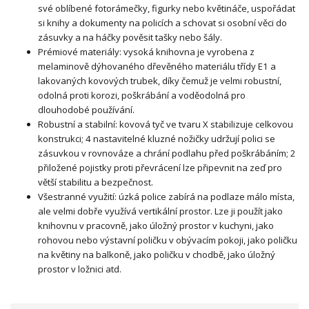
své oblíbené fotorámečky, figurky nebo květináče, uspořádat
si knihy a dokumenty na policích a schovat si osobní věci do
zásuvky a na háčky pověsit tašky nebo šály.
Prémiové materiály: vysoká knihovna je vyrobena z
melaminově dýhovaného dřevěného materiálu třídy E1 a
lakovaných kovových trubek, díky čemuž je velmi robustní,
odolná proti korozi, poškrábání a voděodolná pro
dlouhodobé používání.
Robustní a stabilní: kovová tyč ve tvaru X stabilizuje celkovou
konstrukci; 4 nastavitelné kluzné nožičky udržují polici se
zásuvkou v rovnováze a chrání podlahu před poškrábáním; 2
přiložené pojistky proti převrácení lze připevnit na zeď pro
větší stabilitu a bezpečnost.
Všestranné využití: úzká police zabírá na podlaze málo místa,
ale velmi dobře využívá vertikální prostor. Lze ji použít jako
knihovnu v pracovně, jako úložný prostor v kuchyni, jako
rohovou nebo výstavní poličku v obývacím pokoji, jako poličku
na květiny na balkoně, jako poličku v chodbě, jako úložný
prostor v ložnici atd.