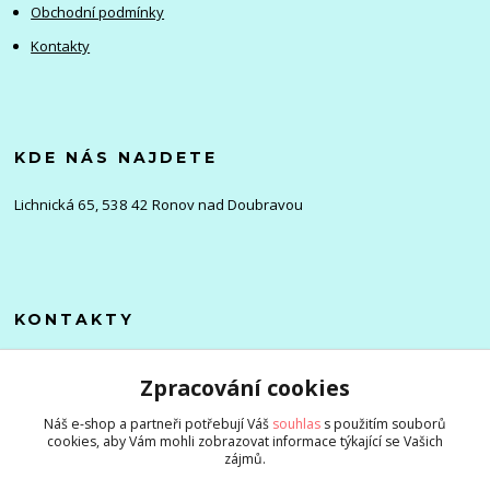
Obchodní podmínky
Kontakty
KDE NÁS NAJDETE
Lichnická 65, 538 42 Ronov nad Doubravou
KONTAKTY
Olena
Zpracování cookies
+420 705 976 386
(Po-Pá, 8-16 hod.)
Náš e-shop a partneři potřebují Váš
souhlas
s použitím souborů
cookies, aby Vám mohli zobrazovat informace týkající se Vašich
info@zlevnenizbozi.cz
zájmů.