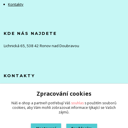
Kontakty
KDE NÁS NAJDETE
Lichnická 65, 538 42 Ronov nad Doubravou
KONTAKTY
Olena
Zpracování cookies
+420 705 976 386
(Po-Pá, 8-16 hod.)
Náš e-shop a partneři potřebují Váš
souhlas
s použitím souborů
cookies, aby Vám mohli zobrazovat informace týkající se Vašich
info@zlevnenizbozi.cz
zájmů.