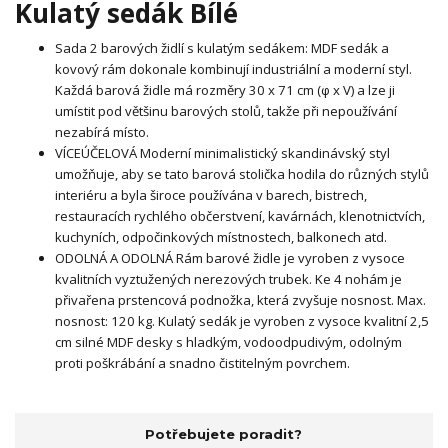
Kulatý sedák Bílé
Sada 2 barových židlí s kulatým sedákem: MDF sedák a
kovový rám dokonale kombinují industriální a moderní styl.
Každá barová židle má rozměry 30 x 71 cm (φ x V) a lze ji
umístit pod většinu barových stolů, takže při nepoužívání
nezabírá místo.
VÍCEÚČELOVÁ Moderní minimalistický skandinávský styl
umožňuje, aby se tato barová stolička hodila do různých stylů
interiéru a byla široce používána v barech, bistrech,
restauracích rychlého občerstvení, kavárnách, klenotnictvích,
kuchyních, odpočinkových místnostech, balkonech atd.
ODOLNÁ A ODOLNÁ Rám barové židle je vyroben z vysoce
kvalitních vyztužených nerezových trubek. Ke 4 nohám je
přivařena prstencová podnožka, která zvyšuje nosnost. Max.
nosnost: 120 kg. Kulatý sedák je vyroben z vysoce kvalitní 2,5
cm silné MDF desky s hladkým, vodoodpudivým, odolným
proti poškrábání a snadno čistitelným povrchem.
Potřebujete poradit?