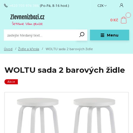
+420 705 976 386
(Po-Pá, 8-16 hod.)
CZK
0
0 Kč
Menu
Úvod
Židle a křesla
WOLTU sada 2 barových židle
WOLTU sada 2 barových židle
Akce