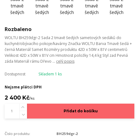
Rozbaleno
WOLTU BH259dgr-2 Sada 2 tmavě šedých sametových sedáků do
kuchyně/obývacího pokoje/kavárny Značka WOLTU Barva Tmavě šedá +
černá Materiál Samet Rozměry produktu 42D x 50W x 81V centimetrů
Velikost 42D x 50W x 81V cm Hmotnost položky 14,4 kg Styl zad Pevná
záda Materiál rámu Dřevo ...
celý popis
Dostupnost
Skladem 1 ks
Nejsme plátci DPH
2 400 Kč
/
ks
Přidat do košíku
Číslo produktu:
BH259dgr-2