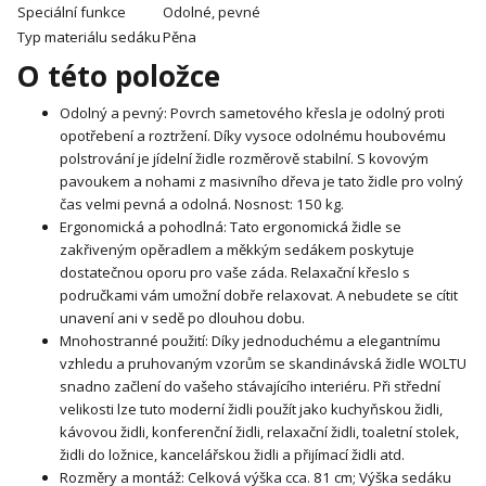
Speciální funkce
Odolné, pevné
Typ materiálu sedáku
Pěna
O této položce
Odolný a pevný: Povrch sametového křesla je odolný proti
opotřebení a roztržení. Díky vysoce odolnému houbovému
polstrování je jídelní židle rozměrově stabilní. S kovovým
pavoukem a nohami z masivního dřeva je tato židle pro volný
čas velmi pevná a odolná. Nosnost: 150 kg.
Ergonomická a pohodlná: Tato ergonomická židle se
zakřiveným opěradlem a měkkým sedákem poskytuje
dostatečnou oporu pro vaše záda. Relaxační křeslo s
područkami vám umožní dobře relaxovat. A nebudete se cítit
unavení ani v sedě po dlouhou dobu.
Mnohostranné použití: Díky jednoduchému a elegantnímu
vzhledu a pruhovaným vzorům se skandinávská židle WOLTU
snadno začlení do vašeho stávajícího interiéru. Při střední
velikosti lze tuto moderní židli použít jako kuchyňskou židli,
kávovou židli, konferenční židli, relaxační židli, toaletní stolek,
židli do ložnice, kancelářskou židli a přijímací židli atd.
Rozměry a montáž: Celková výška cca. 81 cm; Výška sedáku