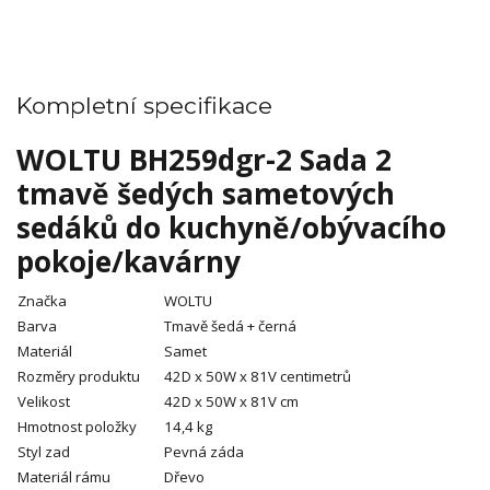
Kompletní specifikace
WOLTU BH259dgr-2 Sada 2
tmavě šedých sametových
sedáků do kuchyně/obývacího
pokoje/kavárny
Značka
WOLTU
Barva
Tmavě šedá + černá
Materiál
Samet
Rozměry produktu
42D x 50W x 81V centimetrů
Velikost
42D x 50W x 81V cm
Hmotnost položky
14,4 kg
Styl zad
Pevná záda
Materiál rámu
Dřevo