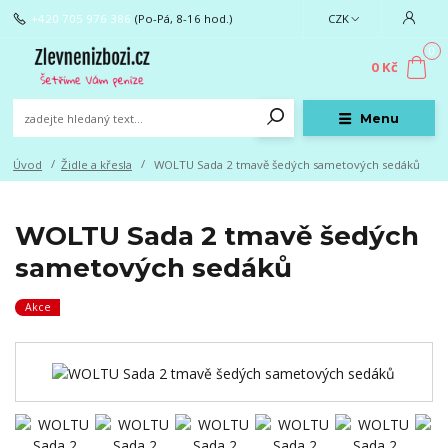
+420 705 976 386
(Po-Pá, 8-16 hod.)
CZK
0
0 Kč
Menu
Úvod
Židle a křesla
WOLTU Sada 2 tmavě šedých sametových sedáků
WOLTU Sada 2 tmavě šedých
sametových sedáků
Akce