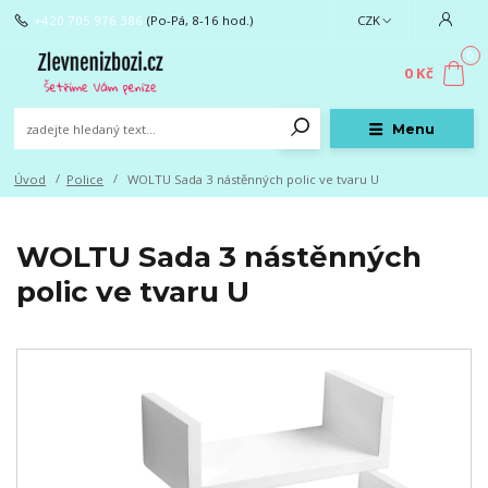
+420 705 976 386
(Po-Pá, 8-16 hod.)
CZK
0
0 Kč
Menu
Úvod
Police
WOLTU Sada 3 nástěnných polic ve tvaru U
WOLTU Sada 3 nástěnných
polic ve tvaru U