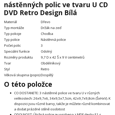
nástěnných polic ve tvaru U CD
DVD Retro Design Bílá
Materiál
Dřevo
Typ montáže
Držák na zeď
Typ pokoje
Chodba
Typ police
Nástěnná police
Počet polic
3
Speciální funkce
Odolný
Rozměry produktu
9,7 D x 42 Š x 9 V centimetrů
Tvar
Obdélníkový
Styl
Retro
Věková skupina (popis)
Dospělý
O této položce
CO DOSTANETE: 3 nástěnné police ve tvaru U v různých
velikostech: 26x9,7x6, 34x9,5x7,5cm, 42x9,7x9,8cm (ŠxHxV). K
dispozici jsou různé barvy, takže je můžete různě kombinovat
a dodat prázdné stěně osobitost
ODOLNOST: Úložná police je vyrobena z MDF desky E1 s