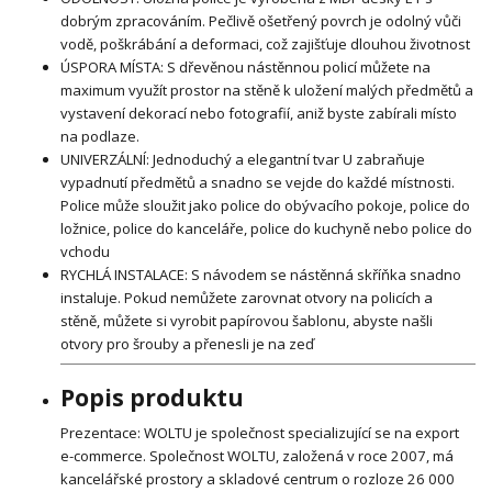
dobrým zpracováním. Pečlivě ošetřený povrch je odolný vůči
vodě, poškrábání a deformaci, což zajišťuje dlouhou životnost
ÚSPORA MÍSTA: S dřevěnou nástěnnou policí můžete na
maximum využít prostor na stěně k uložení malých předmětů a
vystavení dekorací nebo fotografií, aniž byste zabírali místo
na podlaze.
UNIVERZÁLNÍ: Jednoduchý a elegantní tvar U zabraňuje
vypadnutí předmětů a snadno se vejde do každé místnosti.
Police může sloužit jako police do obývacího pokoje, police do
ložnice, police do kanceláře, police do kuchyně nebo police do
vchodu
RYCHLÁ INSTALACE: S návodem se nástěnná skříňka snadno
instaluje. Pokud nemůžete zarovnat otvory na policích a
stěně, můžete si vyrobit papírovou šablonu, abyste našli
otvory pro šrouby a přenesli je na zeď
Popis produktu
Prezentace: WOLTU je společnost specializující se na export
e-commerce. Společnost WOLTU, založená v roce 2007, má
kancelářské prostory a skladové centrum o rozloze 26 000