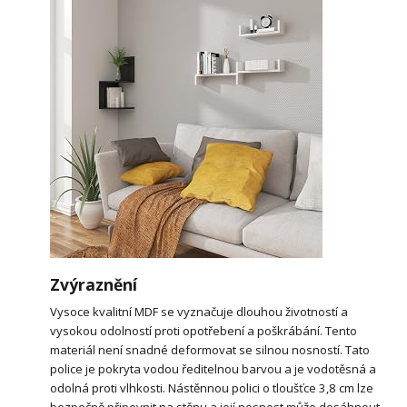
Zvýraznění
Vysoce kvalitní MDF se vyznačuje dlouhou životností a
vysokou odolností proti opotřebení a poškrábání. Tento
materiál není snadné deformovat se silnou nosností. Tato
police je pokryta vodou ředitelnou barvou a je vodotěsná a
odolná proti vlhkosti. Nástěnnou polici o tloušťce 3,8 cm lze
bezpečně připevnit na stěnu a její nosnost může dosáhnout