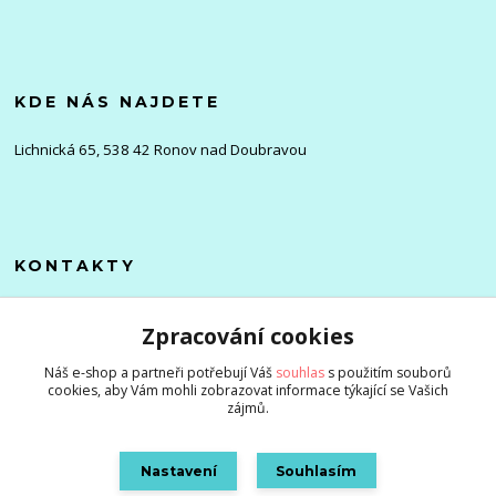
KDE NÁS NAJDETE
Lichnická 65, 538 42 Ronov nad Doubravou
KONTAKTY
Olena
Zpracování cookies
+420 705 976 386
(Po-Pá, 8-16 hod.)
Náš e-shop a partneři potřebují Váš
souhlas
s použitím souborů
cookies, aby Vám mohli zobrazovat informace týkající se Vašich
info@zlevnenizbozi.cz
zájmů.
Nastavení
Souhlasím