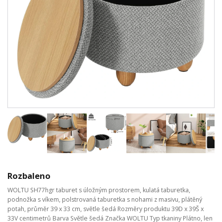
Rozbaleno
WOLTU SH77hgr taburet s úložným prostorem, kulatá taburetka,
podnožka s víkem, polstrovaná taburetka s nohami z masivu, plátěný
potah, průměr 39 x 33 cm, světle šedá Rozměry produktu 39D x 39Š x
33V centimetrů Barva Světle šedá Značka WOLTU Typ tkaniny Plátno, len