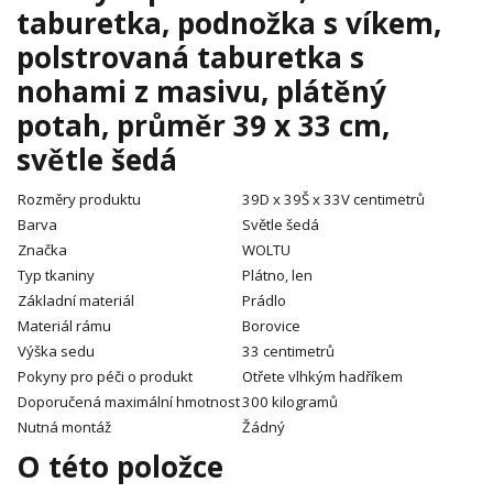
taburetka, podnožka s víkem,
polstrovaná taburetka s
nohami z masivu, plátěný
potah, průměr 39 x 33 cm,
světle šedá
Rozměry produktu
39D x 39Š x 33V centimetrů
Barva
Světle šedá
Značka
WOLTU
Typ tkaniny
Plátno, len
Základní materiál
Prádlo
Materiál rámu
Borovice
Výška sedu
33 centimetrů
Pokyny pro péči o produkt
Otřete vlhkým hadříkem
Doporučená maximální hmotnost
300 kilogramů
Nutná montáž
Žádný
O této položce