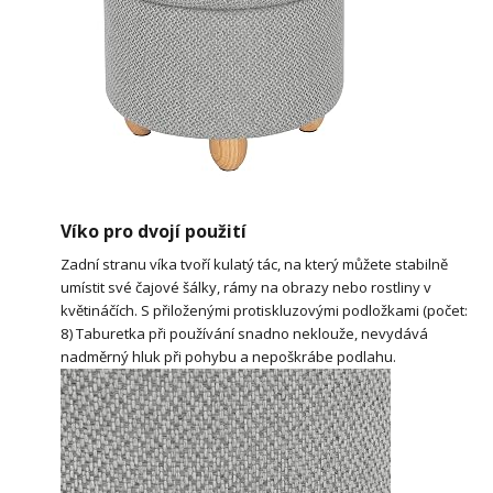
Víko pro dvojí použití
Zadní stranu víka tvoří kulatý tác, na který můžete stabilně
umístit své čajové šálky, rámy na obrazy nebo rostliny v
květináčích. S přiloženými protiskluzovými podložkami (počet:
8) Taburetka při používání snadno neklouže, nevydává
nadměrný hluk při pohybu a nepoškrábe podlahu.