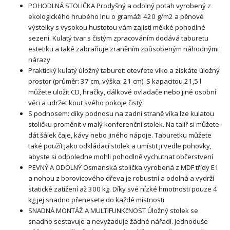
POHODLNÁ STOLIČKA Prodyšný a odolný potah vyrobený z
ekologického hrubého lnu o gramáži 420 g/m2 a pěnové
výstelky s vysokou hustotou vám zajistí měkké pohodlné
sezení. Kulatý tvar s čistým zpracováním dodává taburetu
estetiku a také zabraňuje zraněním způsobeným náhodnými
nárazy
Praktický kulatý úložný taburet: otevřete víko a získáte úložný
prostor (průměr: 37 cm, výška: 21 cm). S kapacitou 21,5 l
můžete uložit CD, hračky, dálkové ovladače nebo jiné osobní
věci a udržet kout svého pokoje čistý.
S podnosem: díky podnosu na zadní straně víka lze kulatou
stoličku proměnit v malý konferenční stolek. Na talíř si můžete
dát šálek čaje, kávy nebo jiného nápoje. Taburetku můžete
také použít jako odkládací stolek a umístit ji vedle pohovky,
abyste si odpoledne mohli pohodlně vychutnat občerstvení
PEVNÝ A ODOLNÝ Osmanská stolička vyrobená z MDF třídy E1
a nohou z borovicového dřeva je robustní a odolná a vydrží
statické zatížení až 300 kg. Díky své nízké hmotnosti pouze 4
kg jej snadno přenesete do každé místnosti
SNADNÁ MONTÁŽ A MULTIFUNKčNOST Úložný stolek se
snadno sestavuje a nevyžaduje žádné nářadí. Jednoduše