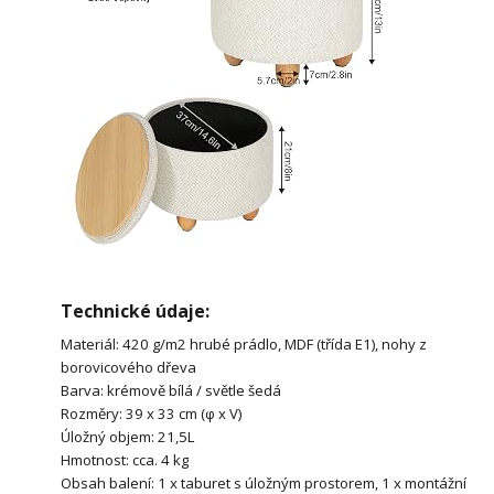
Technické údaje:
Materiál: 420 g/m2 hrubé prádlo, MDF (třída E1), nohy z
borovicového dřeva
Barva: krémově bílá / světle šedá
Rozměry: 39 x 33 cm (φ x V)
Úložný objem: 21,5L
Hmotnost: cca. 4 kg
Obsah balení: 1 x taburet s úložným prostorem, 1 x montážní