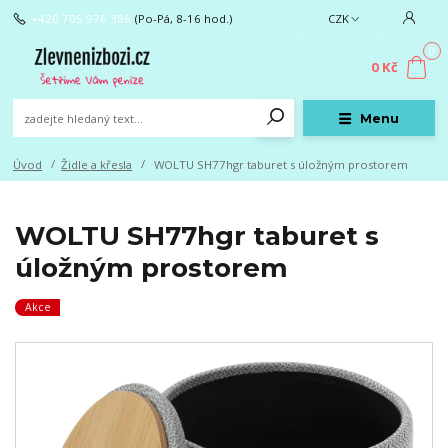
+420 705 976 386
(Po-Pá, 8-16 hod.)
CZK
0
0 Kč
Menu
Úvod
Židle a křesla
WOLTU SH77hgr taburet s úložným prostorem
WOLTU SH77hgr taburet s
úložným prostorem
Akce