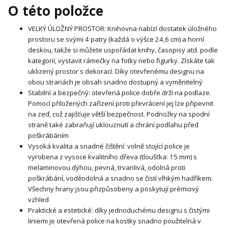
O této položce
VELKÝ ÚLOŽNÝ PROSTOR: Knihovna nabízí dostatek úložného
prostoru se svými 4 patry (každá o výšce 24,6 cm) a horní
deskou, takže si můžete uspořádat knihy, časopisy atd. podle
kategorií, vystavit rámečky na fotky nebo figurky. Získáte tak
uklizený prostor s dekorací. Díky otevřenému designu na
obou stranách je obsah snadno dostupný a vyměnitelný
Stabilní a bezpečný: otevřená police dobře drží na podlaze.
Pomocí přiložených zařízení proti převrácení jej lze připevnit
na zeď, což zajišťuje větší bezpečnost. Podnožky na spodní
straně také zabraňují uklouznutí a chrání podlahu před
poškrábáním
Vysoká kvalita a snadné čištění: volně stojící police je
vyrobena z vysoce kvalitního dřeva (tloušťka: 15 mm) s
melaminovou dýhou, pevná, trvanlivá, odolná proti
poškrábání, voděodolná a snadno se čistí vlhkým hadříkem.
Všechny hrany jsou přizpůsobeny a poskytují prémiový
vzhled
Praktické a estetické: díky jednoduchému designu s čistými
liniemi je otevřená police na kostky snadno použitelná v