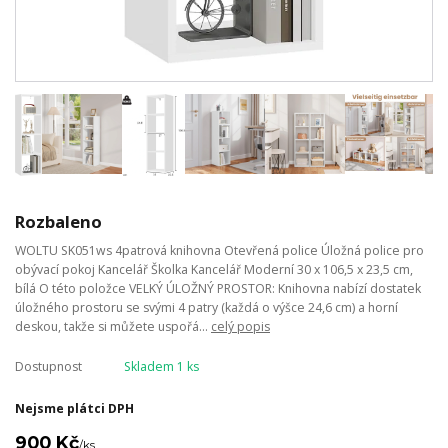
Rozbaleno
WOLTU SK051ws 4patrová knihovna Otevřená police Úložná police pro
obývací pokoj Kancelář Školka Kancelář Moderní 30 x 106,5 x 23,5 cm,
bílá O této položce VELKÝ ÚLOŽNÝ PROSTOR: Knihovna nabízí dostatek
úložného prostoru se svými 4 patry (každá o výšce 24,6 cm) a horní
deskou, takže si můžete uspořá...
celý popis
Dostupnost
Skladem 1 ks
Nejsme plátci DPH
900 Kč
/
ks