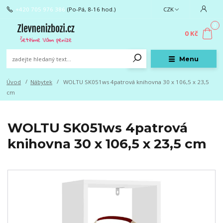
+420 705 976 386
(Po-Pá, 8-16 hod.)
CZK
0
0 Kč
Menu
Úvod
Nábytek
WOLTU SK051ws 4patrová knihovna 30 x 106,5 x 23,5
cm
WOLTU SK051ws 4patrová
knihovna 30 x 106,5 x 23,5 cm