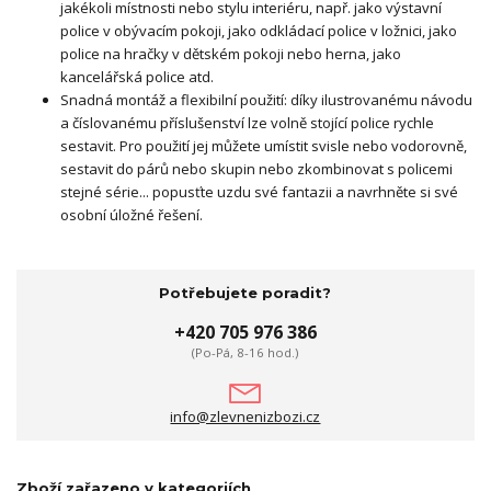
jakékoli místnosti nebo stylu interiéru, např. jako výstavní
police v obývacím pokoji, jako odkládací police v ložnici, jako
police na hračky v dětském pokoji nebo herna, jako
kancelářská police atd.
Snadná montáž a flexibilní použití: díky ilustrovanému návodu
a číslovanému příslušenství lze volně stojící police rychle
sestavit. Pro použití jej můžete umístit svisle nebo vodorovně,
sestavit do párů nebo skupin nebo zkombinovat s policemi
stejné série... popusťte uzdu své fantazii a navrhněte si své
osobní úložné řešení.
Potřebujete poradit?
+420 705 976 386
(Po-Pá, 8-16 hod.)
info@zlevnenizbozi.cz
Zboží zařazeno v kategoriích