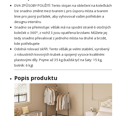
DVA ZPŮSOBY POUŽITÍ: Tento stojan na oblečení na kolečkách
lze snadno změnit mezi tvarem L pro úsporu místa a tvarem
linie pro jasný pořádek, aby vyhovoval vašim potřebám a
designu interiéru
Snadno se přemisťuje: věšák má na spodní straně 6 otočných
koleček o 360°, z nichž 3 jsou opatřena brzdami. Můžete jej
tedy snadno převalovat z jednoho místa na druhé a brzdit,
kde potřebujete
Odolná rolovací skříň: Tento věšák je velmi stabilní, vyrobený
z robustních kovových trubek a spojený vysoce kvalitními
plastovými díly. Pojme až 35 kg (každá tyč na šaty: 15 kg,
botník: 6 kg)
Popis produktu