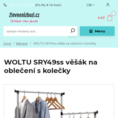
+420 705 976 386
(Po-Pá, 8-16 hod.)
CZK
0
0 Kč
Menu
Úvod
Nábytek
WOLTU SRY49ss věšák na oblečení s kolečky
WOLTU SRY49ss věšák na
oblečení s kolečky