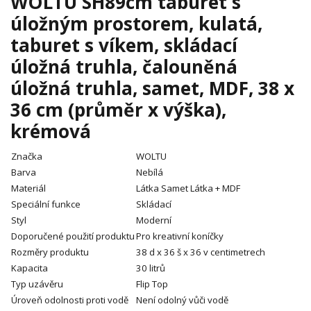
WOLTU SH89cm taburet s
úložným prostorem, kulatá,
taburet s víkem, skládací
úložná truhla, čalouněná
úložná truhla, samet, MDF, 38 x
36 cm (průměr x výška),
krémová
Značka
WOLTU
Barva
Nebílá
Materiál
Látka Samet Látka + MDF
Speciální funkce
Skládací
Styl
Moderní
Doporučené použití produktu
Pro kreativní koníčky
Rozměry produktu
38 d x 36 š x 36 v centimetrech
Kapacita
30 litrů
Typ uzávěru
Flip Top
Úroveň odolnosti proti vodě
Není odolný vůči vodě