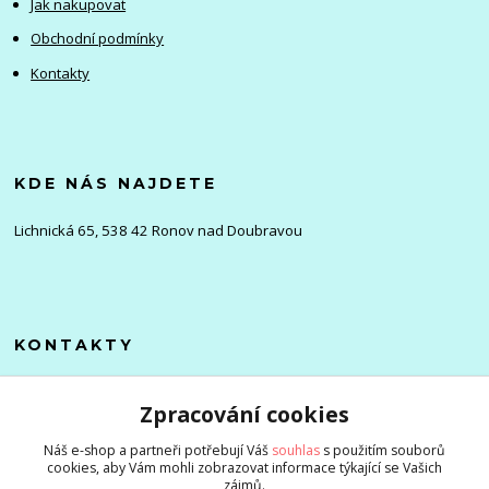
Jak nakupovat
Obchodní podmínky
Kontakty
KDE NÁS NAJDETE
Lichnická 65, 538 42 Ronov nad Doubravou
KONTAKTY
Olena
Zpracování cookies
+420 705 976 386
(Po-Pá, 8-16 hod.)
Náš e-shop a partneři potřebují Váš
souhlas
s použitím souborů
cookies, aby Vám mohli zobrazovat informace týkající se Vašich
info@zlevnenizbozi.cz
zájmů.