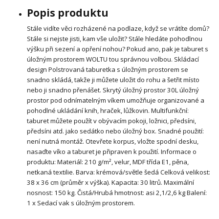
Popis produktu
Stále vidíte věci rozházené na podlaze, když se vrátíte domů?
Stále si nejste jisti, kam vše uložit? Stále hledáte pohodlnou
výšku při sezení a opření nohou? Pokud ano, pak je taburet s
úložným prostorem WOLTU tou správnou volbou. Skládací
design Polstrovaná taburetka s úložným prostorem se
snadno skládá, takže ji můžete uložit do rohu a šetřit místo
nebo ji snadno přenášet. Skrytý úložný prostor 30L úložný
prostor pod odnímatelným víkem umožňuje organizované a
pohodlné ukládání knih, hraček, lůžkovin. Multifunkční:
taburet můžete použít v obývacím pokoji, ložnici, předsíni,
předsíni atd. jako sedátko nebo úložný box. Snadné použití:
není nutná montáž. Otevřete korpus, vložte spodní desku,
nasaďte víko a taburet je připraven k použití. Informace o
produktu: Materiál: 210 g/m², velur, MDF třída E1, pěna,
netkaná textilie. Barva: krémová/světle šedá Celková velikost:
38 x 36 cm (průměr x výška). Kapacita: 30 litrů. Maximální
nosnost: 150 kg. Čistá/Hrubá hmotnost: asi 2,1/2,6 kg Balení:
1 x Sedací vak s úložným prostorem.