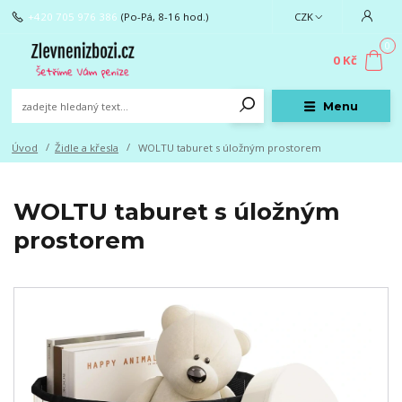
+420 705 976 386
(Po-Pá, 8-16 hod.)
CZK
0
0 Kč
Menu
Úvod
Židle a křesla
WOLTU taburet s úložným prostorem
WOLTU taburet s úložným
prostorem