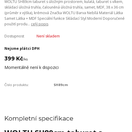
WOLTU SH89cm taburet s úložným prostorem, kulatá, taburet s víkem,
skládací úložná truhla, čalouněná úložná truhla, samet, MDF, 38 x 36 cm
(průměr x výška), krémová Značka WOLTU Barva Nebílá Materiál Látka
Samet Látka + MDF Speciální funkce Skládací Styl Moderní Doporučené
použití produ...
celý popis
Dostupnost
Není skladem
Nejsme plátci DPH
399 Kč
/
ks
Momentálně není k dispozici
Číslo produktu:
SH89cm
Kompletní specifikace