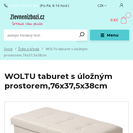
+420 705 976 386
(Po-Pá, 8-16 hod.)
CZK
0
0 Kč
Menu
Úvod
Židle a křesla
WOLTU taburet s úložným
prostorem,76x37,5x38cm
WOLTU taburet s úložným
prostorem,76x37,5x38cm