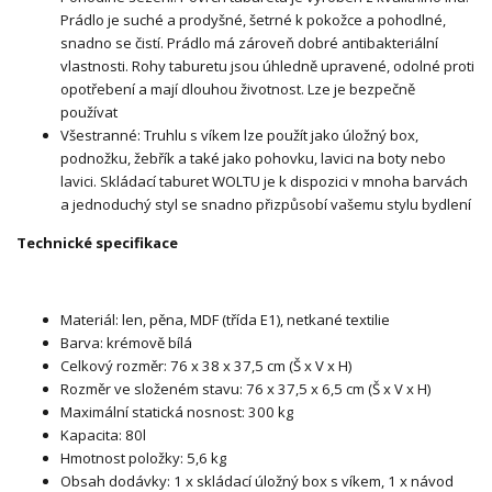
Prádlo je suché a prodyšné, šetrné k pokožce a pohodlné,
snadno se čistí. Prádlo má zároveň dobré antibakteriální
vlastnosti. Rohy taburetu jsou úhledně upravené, odolné proti
opotřebení a mají dlouhou životnost. Lze je bezpečně
používat
Všestranné: Truhlu s víkem lze použít jako úložný box,
podnožku, žebřík a také jako pohovku, lavici na boty nebo
lavici. Skládací taburet WOLTU je k dispozici v mnoha barvách
a jednoduchý styl se snadno přizpůsobí vašemu stylu bydlení
Technické specifikace
Materiál: len, pěna, MDF (třída E1), netkané textilie
Barva: krémově bílá
Celkový rozměr: 76 x 38 x 37,5 cm (Š x V x H)
Rozměr ve složeném stavu: 76 x 37,5 x 6,5 cm (Š x V x H)
Maximální statická nosnost: 300 kg
Kapacita: 80l
Hmotnost položky: 5,6 kg
Obsah dodávky: 1 x skládací úložný box s víkem, 1 x návod