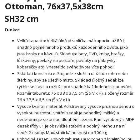
Ottoman, 76x37,5x38cm
SH32 cm
Funkce
Velká kapacita: Velká úložná stolička má kapacitu až 80 l,
snadno pojme mnoho produktů každodenního života, jako
jsou hrnky na kávu. B. Skladujte boty, DVD, knihy, hračky,
lůžkoviny, povlaky na polštáře, povlaky na přikrývky,
koberečky atd. Vneste do svého života více pohodlí
Skládací konstrukce: Stojan lze složit a uložit do rohu nebo
štěrbiny, aby se ušetřilo místo. Skládací úložný sedák lze
rychle sestavit a rozložit pro snadné každodenní skladování.
Rozměr taburetu: 76 x 38 x 37,5 cm (Š x V x H), složený rozměr:
76 x 37,5 x 6,5 cm (Š x V x H)
Vysoce kvalitní materiál: Polstrovaný vysoce pružnou pěnou s
vysokou hustotou, vnitřní sedák je pohodlný, měkký a
nedeformuje se ani po dlouhém sezení. Rám vyrobený z MDF
desek třídy E1 je obzvláště stabilní a odolný. Mohou na ní
sedět 2 osoby. Max. statická nosnost do 300 kg
Pohodlné sezení: Povrch taburetu je vyroben z kvalitního lnu.