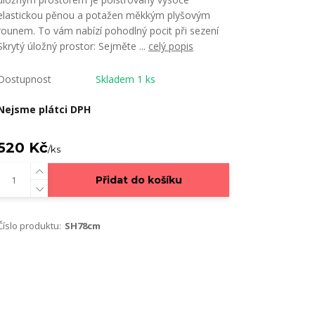
elastickou pěnou a potažen měkkým plyšovým
rounem. To vám nabízí pohodlný pocit při sezení
Skrytý úložný prostor: Sejměte ...
celý popis
Dostupnost
Skladem 1 ks
Nejsme plátci DPH
520 Kč
/
ks
Přidat do košíku
Číslo produktu:
SH78cm