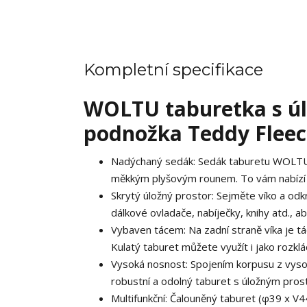
Kompletní specifikace
WOLTU taburetka s ú
podnožka Teddy Fleec
Nadýchaný sedák: Sedák taburetu WOLTU 
měkkým plyšovým rounem. To vám nabízí p
Skrytý úložný prostor: Sejměte víko a odk
dálkové ovladače, nabíječky, knihy atd., 
Vybaven tácem: Na zadní straně víka je t
Kulatý taburet můžete využít i jako rozkl
Vysoká nosnost: Spojením korpusu z vysoc
robustní a odolný taburet s úložným pros
Multifunkční: Čalouněný taburet (φ39 x V44