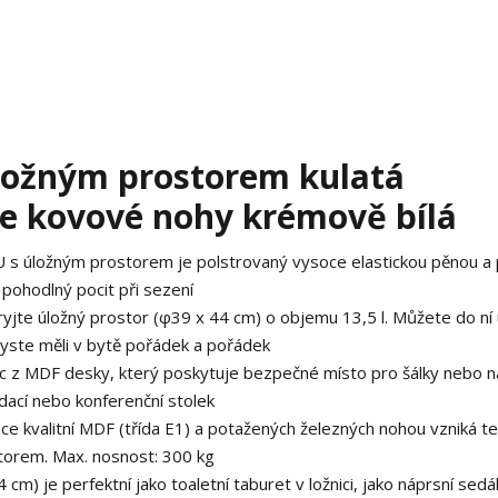
ložným prostorem kulatá
e kovové nohy krémově bílá
s úložným prostorem je polstrovaný vysoce elastickou pěnou a
ohodlný pocit při sezení
ryjte úložný prostor (φ39 x 44 cm) o objemu 13,5 l. Můžete do ní 
abyste měli v bytě pořádek a pořádek
ác z MDF desky, který poskytuje bezpečné místo pro šálky nebo n
ádací nebo konferenční stolek
e kvalitní MDF (třída E1) a potažených železných nohou vzniká t
torem. Max. nosnost: 300 kg
 cm) je perfektní jako toaletní taburet v ložnici, jako náprsní sedá