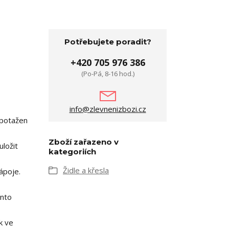
Potřebujete poradit?
+420 705 976 386
(Po-Pá, 8-16 hod.)
info@zlevnenizbozi.cz
 potažen
Zboží zařazeno v
uložit
kategoriích
Židle a křesla
ápoje.
ento
k ve