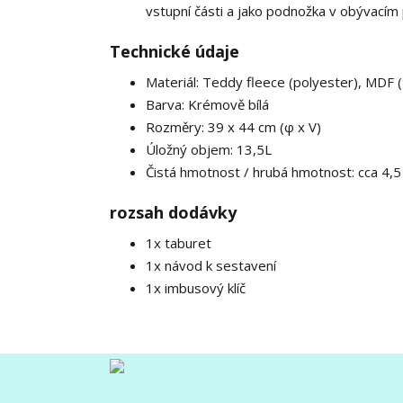
vstupní části a jako podnožka v obývacím
Technické údaje
Materiál: Teddy fleece (polyester), MDF (
Barva: Krémově bílá
Rozměry: 39 x 44 cm (φ x V)
Úložný objem: 13,5L
Čistá hmotnost / hrubá hmotnost: cca 4,5 
rozsah dodávky
1x taburet
1x návod k sestavení
1x imbusový klíč