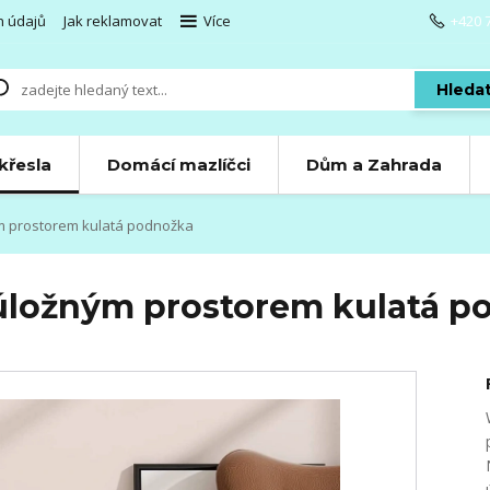
h údajů
Jak reklamovat
Více
+420 
Hleda
 křesla
Domácí mazlíčci
Dům a Zahrada
m prostorem kulatá podnožka
úložným prostorem kulatá p