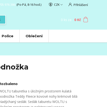
705 976 386
(Po-Pá, 8-16 hod.)
CZK
Přihlášení
0
ks
za
0 Kč
t
Police
Oblečeni
odnožka
Rozbaleno
WOLTU taburetka s úložným prostorem kulatá
podnožka Teddy Fleece kovové nohy krémově bílá
Nadýchaný sedák: Sedák taburetu WOLTU s
úložným prostorem je polstrovaný vysoce