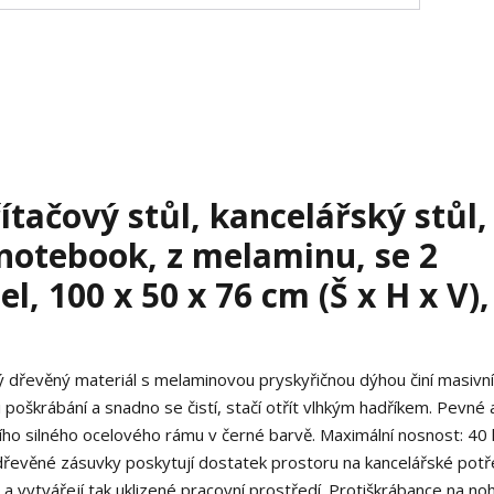
ačový stůl, kancelářský stůl,
 notebook, z melaminu, se 2
l, 100 x 50 x 76 cm (Š x H x V),
řevěný materiál s melaminovou pryskyřičnou dýhou činí masivn
 poškrábání a snadno se čistí, stačí otřít vlhkým hadříkem. Pevné
ního silného ocelového rámu v černé barvě. Maximální nosnost: 40
 dřevěné zásuvky poskytují dostatek prostoru na kancelářské potř
 a vytvářejí tak uklizené pracovní prostředí. Protiškrábance na no