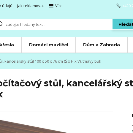
h údajů
Jak reklamovat
Více
+420 
Hleda
 křesla
Domácí mazlíčci
Dům a Zahrada
kancelářský stůl 100 x 50 x 76 cm (Š x H x V), tmavý buk
tačový stůl, kancelářský stů
k