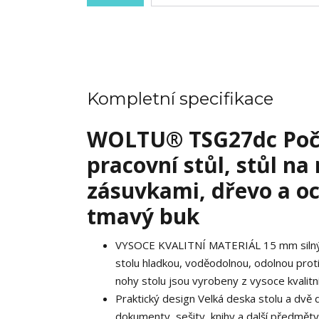
Kompletní specifikace
WOLTU® TSG27dc Počít
pracovní stůl, stůl na
zásuvkami, dřevo a oce
tmavý buk
VYSOCE KVALITNÍ MATERIÁL 15 mm silný d
stolu hladkou, voděodolnou, odolnou proti
nohy stolu jsou vyrobeny z vysoce kvalit
Praktický design Velká deska stolu a dvě
dokumenty, sešity, knihy a další předměty