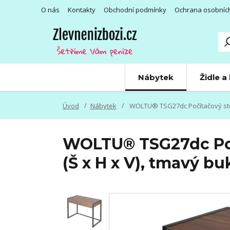
O nás
Kontakty
Obchodní podmínky
Ochrana osobníc
Nábytek
Židle a
Úvod
Nábytek
WOLTU® TSG27dc Počítačový stůl, 
WOLTU® TSG27dc Počí
(Š x H x V), tmavý bu