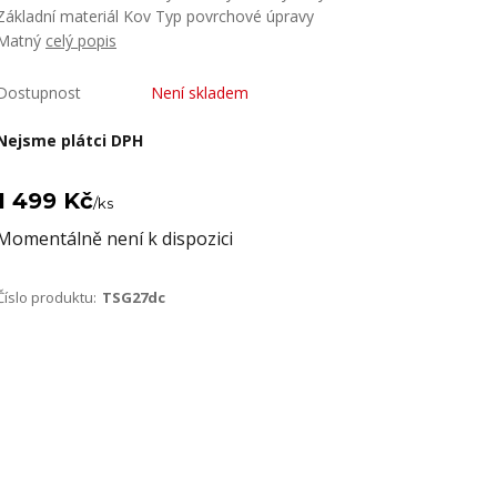
Základní materiál Kov Typ povrchové úpravy
Matný
celý popis
Dostupnost
Není skladem
Nejsme plátci DPH
1 499 Kč
/
ks
Momentálně není k dispozici
Číslo produktu:
TSG27dc