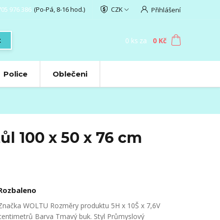
705 976 386
(Po-Pá, 8-16 hod.)
CZK
Přihlášení
0
ks
za
0 Kč
t
Police
Oblečeni
l 100 x 50 x 76 cm
Rozbaleno
Značka WOLTU Rozměry produktu 5H x 10Š x 7,6V
centimetrů Barva Tmavý buk. Styl Průmyslový