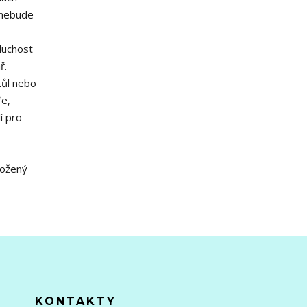
 nebude
duchost
ř.
tůl nebo
ře,
í pro
ložený
KONTAKTY