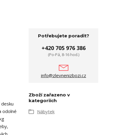
Potřebujete poradit?
+420 705 976 386
(Po-Pá, 8-16 hod.)
info@zlevnenizbozi.cz
Zboží zařazeno v
kategoriích
í desku
 a odolné
Nábytek
 kg
eby,
hách