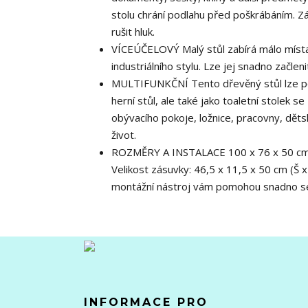
stolu chrání podlahu před poškrábáním. Z
rušit hluk.
VÍCEÚČELOVÝ Malý stůl zabírá málo míst
industriálního stylu. Lze jej snadno začlen
MULTIFUNKČNÍ Tento dřevěný stůl lze použí
herní stůl, ale také jako toaletní stolek 
obývacího pokoje, ložnice, pracovny, dětsk
život.
ROZMĚRY A INSTALACE 100 x 76 x 50 cm (Š 
Velikost zásuvky: 46,5 x 11,5 x 50 cm (Š x
montážní nástroj vám pomohou snadno ses
INFORMACE PRO