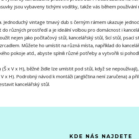
ásuvky jsou vybaveny tichými vodítky, takže vás během používání
a. Jednoduchý vintage tmavý dub s černým rámem ukazuje jedno
it do různých prostředí a je ideální volbou pro domácnost i kancelá
t nejen jako počítačový stůl, kancelářský stůl, šicí stůl, psací s
se zrcadlem. Můžete ho umístit na různá místa, například do kancelá
ého pokoje atd., abyste splnili různé potřeby a vytvořili si pohodl
x V x H), běžné židle lze umístit pod stůl, když se nepoužívají),
 V x H). Podrobný návod k montáži (angličtina není zaručena) a při
tavit kancelářský stůl.
KDE NÁS NAJDETE