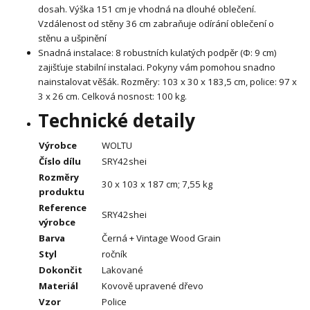
dosah. Výška 151 cm je vhodná na dlouhé oblečení.
Vzdálenost od stěny 36 cm zabraňuje odírání oblečení o
stěnu a ušpinění
Snadná instalace: 8 robustních kulatých podpěr (Φ: 9 cm)
zajišťuje stabilní instalaci. Pokyny vám pomohou snadno
nainstalovat věšák. Rozměry: 103 x 30 x 183,5 cm, police: 97 x
3 x 26 cm. Celková nosnost: 100 kg.
Technické detaily
Výrobce
WOLTU
Číslo dílu
SRY42shei
Rozměry
30 x 103 x 187 cm; 7,55 kg
produktu
Reference
SRY42shei
výrobce
Barva
Černá + Vintage Wood Grain
Styl
ročník
Dokončit
Lakované
Materiál
Kovově upravené dřevo
Vzor
Police