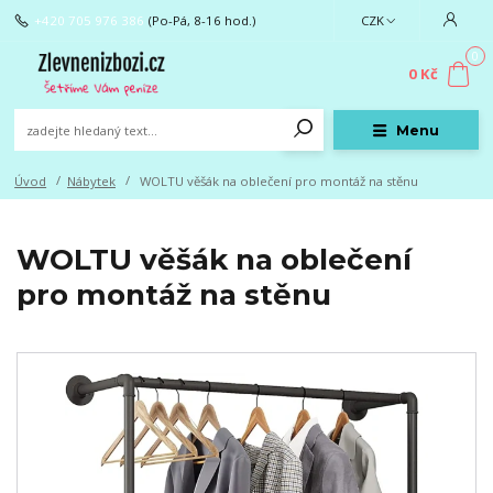
+420 705 976 386
(Po-Pá, 8-16 hod.)
CZK
0
0 Kč
Menu
Úvod
Nábytek
WOLTU věšák na oblečení pro montáž na stěnu
WOLTU věšák na oblečení
pro montáž na stěnu