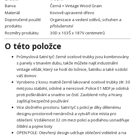
Barva
Černá + Vintage Wood Grain
Materiál
Kovově upravené dřevo
Doporučené použití
Organizace a vedení oděvů, schuhen a
produktu
příslušenství
Rozměry produktu
30D x 103Š x 187V centimetrů
O této položce
Průmyslová šatní tyč: černé ocelové trubky jsou kombinovány
s panely v tmavém dubu, takže můžete najít industriální
vintage věšák, který se hodí do ložnice, šatníku a také ozdobí
váš domov
Vyrobeno z kovu: matně černě lakované ocelové trubky (Φ: 30
mm) jsou stabilní, odolné a nerezové. Police E1 MDF je odolná
proti poškrábání a snadno se čistí. Zaoblené rohy a hrany
zajišťují bezpečné používání
Více úložného prostoru: šatní tyč s policí je díky dělenému
designu prostorově nenáročná a vytváří více místa pro
oblečení. Vzdálenost 32 cm mezi policí a podlahou usnadňuje
čištění a pojme boty
OPEN POLE: Otevřený design udržuje oblečení viditelné a na