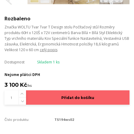
Rozbaleno
Značka WOLTU Tvar Tvar T Design stolu Počítačový stůl Rozměry
produktu 60H x 120Š x 72V centimetrů Barva Bílá + Bílá Styl Eklektický
Typ vrchního materiálu Kov Speciální funkce Nastavitelná, Vestavěná USB
zásuvka, Elektrická, Ergonomická Hmotnost položky 18,6 kilogramů
Velikost 120 x 60 cm
celý popis
Dostupnost
Skladem 1 ks
Nejsme plátci DPH
3 100 Kč
/
ks
Přidat do košíku
Číslo produktu:
TS194ws02