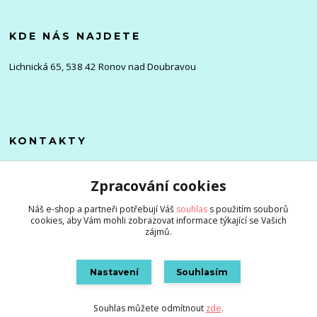
KDE NÁS NAJDETE
Lichnická 65, 538 42 Ronov nad Doubravou
KONTAKTY
Olena
Zpracování cookies
+420 705 976 386
(Po-Pá, 8-16 hod.)
Náš e-shop a partneři potřebují Váš
souhlas
s použitím souborů
cookies, aby Vám mohli zobrazovat informace týkající se Vašich
info@zlevnenizbozi.cz
zájmů.
Nastavení
Souhlasím
Souhlas můžete odmítnout
zde
.
Vytvořeno na
Eshop-rychle.cz