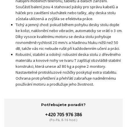
nabíjení mobilních telefonů, tabletů a dalších zařízení.
Součástí balení jsou 4 stahovací pásky pro správu kabelů a
háček pro zavěšení sluchátek nebo tašky, aby deska stolu
zůstala uklizená a zvýšila se efektivita práce.
Tichý a jemný chod: pokud během pohybu desky stolu dojde
ke kolizi, naklonění nebo vibracím, automaticky se vrátí o 3 cm.
Díky vysoce kvalitnímu motoru se deska stolu pohybuje
rovnoměrně rychlostí 20 mm/s a hladinou hluku nižší než 50
dB, takže vás nic nebude rušit při každodenním učení a práci.
Robustní, stabilní a odolný: robustní deska stolu z dřevěného
materiálu a kovové nohy ve tvaru T zajišťují obzvláště stabilní
konstrukci, která unese až 80 kg a pojme 2 monitory.
Nastavitelné protiskluzové nožičky poskytují extra stabilitu.
Ochrana proti přetížení a přehřátí zabraňuje nadměrnému
používání motoru a prodlužuje jeho životnost.
Potřebujete poradit?
+420 705 976 386
(Po-Pá, 8-16 hod.)