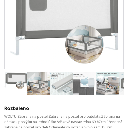
Rozbaleno
WOLTU Zábrana na postel,Zábrana na postel pro batolata,Zábrana na
dětskou postýlku na jednolůžko Výškově nastavitelná 69-87cm Přenosná
zábrana na postel pro děti,Odnímatelný potah,Kovový rám,150cm