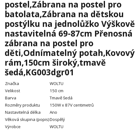
postel,Zábrana na postel pro
batolata,Zábrana na dětskou
postýlku na jednolůžko Výškově
nastavitelná 69-87cm Přenosná
zábrana na postel pro
děti,Odnímatelný potah,Kovový
rám,150cm široký,tmavě
šedá,KG003dgr01
Značka
WOLTU
Velikost
150 cm
Barva
Tmavě šedá
Rozměry produktu
150W x 87V centimetrů
Nastavitelná délka
Ano
Věková skupina (popis)
Dospělý
Výrobce
WOLTU