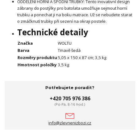
ODDĚLENÍ HORNÍ A SPODNÍ TRUBKY: Tento inovativní design
zábrany do postýlky pro batolata umožňuje sejmout horní
trubku a ponechat ji na boku matrace. Už se nebudete starat
o zmáčknutí trubky při sezení na okraji postele.
Technické detaily
Značka
WOLTU
Barva
Tmavě šedá
Rozměry produktu
5,05 x 150 x 87 cm; 3,5 kg
Hmotnost položky
3,5 kg
Potřebujete poradit?
+420 705 976 386
(Po-Pá, 8-16 hod.)
info@zlevnenizbozi.cz