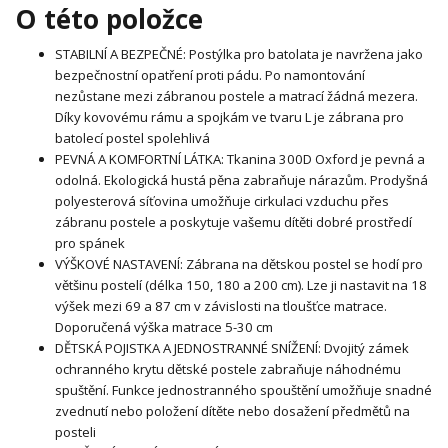
O této položce
STABILNÍ A BEZPEČNÉ: Postýlka pro batolata je navržena jako
bezpečnostní opatření proti pádu. Po namontování
nezůstane mezi zábranou postele a matrací žádná mezera.
Díky kovovému rámu a spojkám ve tvaru L je zábrana pro
batolecí postel spolehlivá
PEVNÁ A KOMFORTNÍ LÁTKA: Tkanina 300D Oxford je pevná a
odolná. Ekologická hustá pěna zabraňuje nárazům. Prodyšná
polyesterová síťovina umožňuje cirkulaci vzduchu přes
zábranu postele a poskytuje vašemu dítěti dobré prostředí
pro spánek
VÝŠKOVÉ NASTAVENÍ: Zábrana na dětskou postel se hodí pro
většinu postelí (délka 150, 180 a 200 cm). Lze ji nastavit na 18
výšek mezi 69 a 87 cm v závislosti na tloušťce matrace.
Doporučená výška matrace 5-30 cm
DĚTSKÁ POJISTKA A JEDNOSTRANNÉ SNÍŽENÍ: Dvojitý zámek
ochranného krytu dětské postele zabraňuje náhodnému
spuštění. Funkce jednostranného spouštění umožňuje snadné
zvednutí nebo položení dítěte nebo dosažení předmětů na
posteli