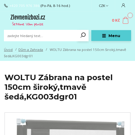
+420 705 976 386
(Po-Pá, 8-16 hod.)
CZK
0
0 Kč
Menu
Úvod
Dům a Zahrada
WOLTU Zábrana na postel 150cm široký,tmavě
šedá,KG003dgr01
WOLTU Zábrana na postel
150cm široký,tmavě
šedá,KG003dgr01