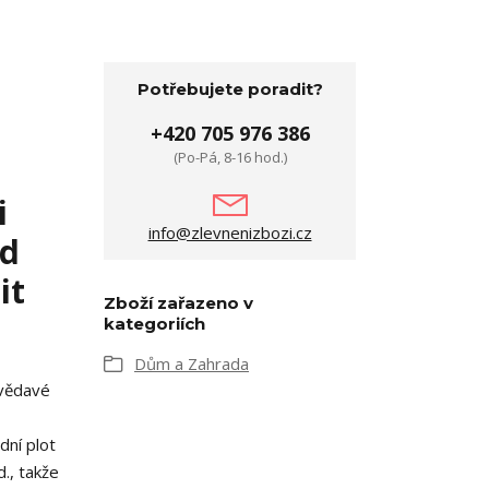
Potřebujete poradit?
+420 705 976 386
(Po-Pá, 8-16 hod.)
i
info@zlevnenizbozi.cz
ed
it
Zboží zařazeno v
kategoriích
Dům a Zahrada
zvědavé
dní plot
d., takže