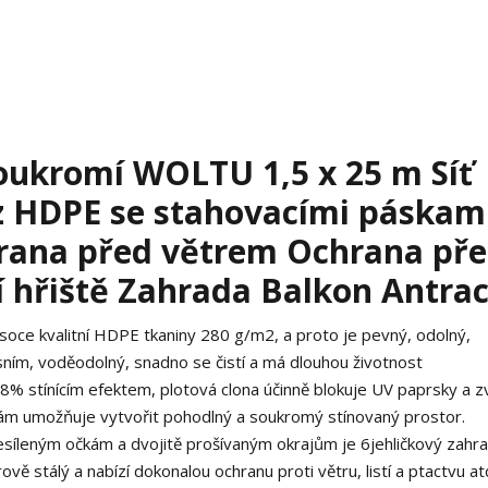
oukromí WOLTU 1,5 x 25 m Síť
 z HDPE se stahovacími páskam
rana před větrem Ochrana př
 hřiště Zahrada Balkon Antrac
ce kvalitní HDPE tkaniny 280 g/m2, a proto je pevný, odolný,
ísním, voděodolný, snadno se čistí a má dlouhou životnost
% stínícím efektem, plotová clona účinně blokuje UV paprsky a 
ož vám umožňuje vytvořit pohodlný a soukromý stínovaný prostor.
esíleným očkám a dvojitě prošívaným okrajům je 6jehličkový zahra
ě stálý a nabízí dokonalou ochranu proti větru, listí a ptactvu at