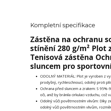
Kompletní specifikace
Zástěna na ochranu s
stínění 280 g/m² Plot
Tenisová zástěna Och
sluncem pro sportovní
ODOLNÝ MATERIÁL: Plot je vyroben z vyso
prodyšný, rychleschnoucí, odolný proti pl
Ochrana před sluncem a zrakem: S 95%-98
oči, aniž by bránila cirkulaci vzduchu, c
Odolný vůči povětrnostním vlivům: Díky z
odolný vůči povětrnostním vlivům, rozměrov