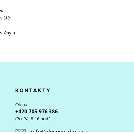
ou
viště
ástěny a
KONTAKTY
Olena
+420 705 976 386
(Po-Pá, 8-16 hod.)
info@zlevnenizbozi.cz