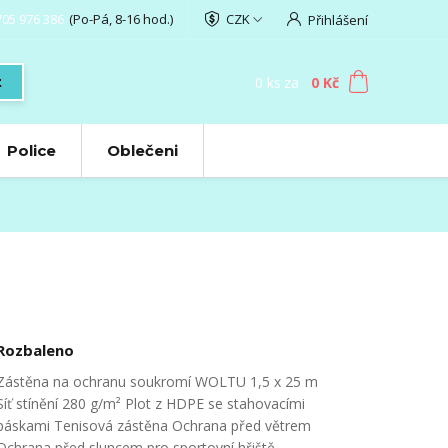
705 976 386
(Po-Pá, 8-16 hod.)
CZK
Přihlášení
0
ks
za
0 Kč
t
Police
Oblečeni
Rozbaleno
Zástěna na ochranu soukromí WOLTU 1,5 x 25 m
Síť stínění 280 g/m² Plot z HDPE se stahovacími
páskami Tenisová zástěna Ochrana před větrem
Ochrana před sluncem pro sportovní hřiště