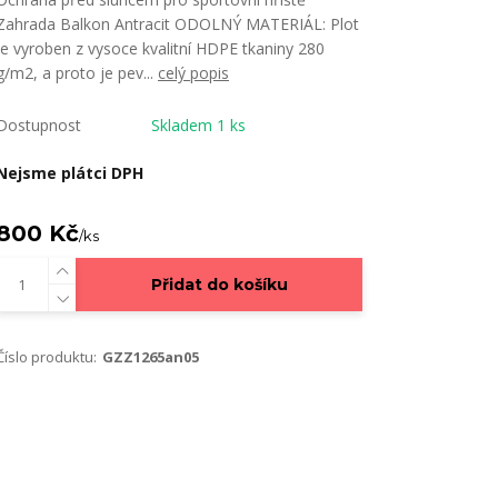
Zahrada Balkon Antracit ODOLNÝ MATERIÁL: Plot
je vyroben z vysoce kvalitní HDPE tkaniny 280
g/m2, a proto je pev...
celý popis
Dostupnost
Skladem 1 ks
Nejsme plátci DPH
800 Kč
/
ks
Přidat do košíku
Číslo produktu:
GZZ1265an05