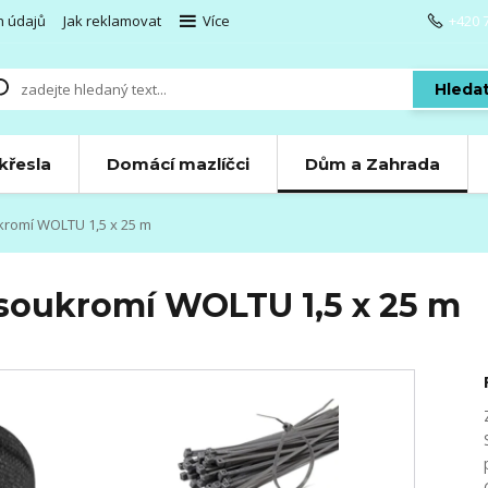
h údajů
Jak reklamovat
Více
+420 
Hleda
 křesla
Domácí mazlíčci
Dům a Zahrada
romí WOLTU 1,5 x 25 m
soukromí WOLTU 1,5 x 25 m