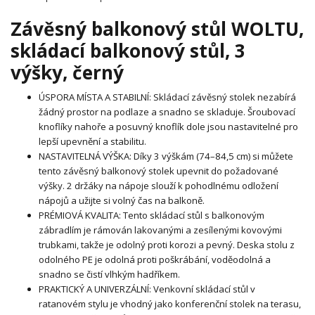
Závěsný balkonový stůl WOLTU,
skládací balkonový stůl, 3
výšky, černý
ÚSPORA MÍSTA A STABILNÍ: Skládací závěsný stolek nezabírá
žádný prostor na podlaze a snadno se skladuje. Šroubovací
knoflíky nahoře a posuvný knoflík dole jsou nastavitelné pro
lepší upevnění a stabilitu.
NASTAVITELNÁ VÝŠKA: Díky 3 výškám (74–84,5 cm) si můžete
tento závěsný balkonový stolek upevnit do požadované
výšky. 2 držáky na nápoje slouží k pohodlnému odložení
nápojů a užijte si volný čas na balkoně.
PRÉMIOVÁ KVALITA: Tento skládací stůl s balkonovým
zábradlím je rámován lakovanými a zesílenými kovovými
trubkami, takže je odolný proti korozi a pevný. Deska stolu z
odolného PE je odolná proti poškrábání, voděodolná a
snadno se čistí vlhkým hadříkem.
PRAKTICKÝ A UNIVERZÁLNÍ: Venkovní skládací stůl v
ratanovém stylu je vhodný jako konferenční stolek na terasu,