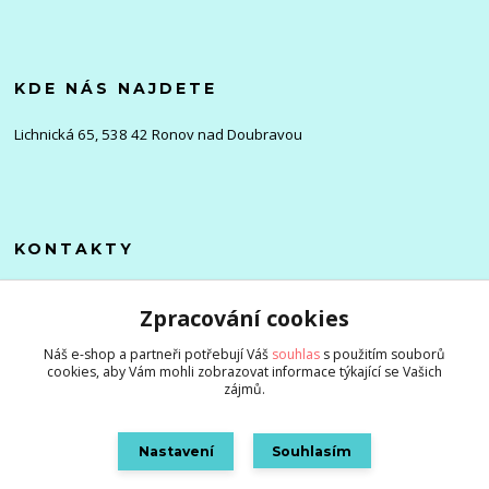
KDE NÁS NAJDETE
Lichnická 65, 538 42 Ronov nad Doubravou
KONTAKTY
Olena
Zpracování cookies
+420 705 976 386
(Po-Pá, 8-16 hod.)
Náš e-shop a partneři potřebují Váš
souhlas
s použitím souborů
cookies, aby Vám mohli zobrazovat informace týkající se Vašich
info@zlevnenizbozi.cz
zájmů.
Nastavení
Souhlasím